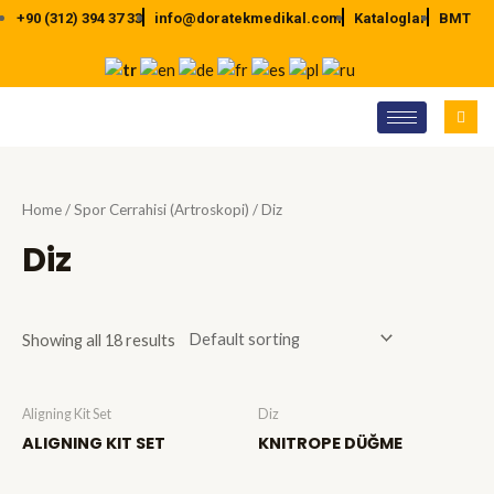
İçeriğe
+90 (312) 394 37 33
info@doratekmedikal.com
Kataloglar
BMT
atla
Home
/
Spor Cerrahisi (Artroskopi)
/ Diz
Diz
Showing all 18 results
Aligning Kit Set
Diz
ALIGNING KIT SET
KNITROPE DÜĞME