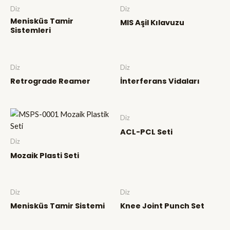
Diz
Diz
Menisküs Tamir
MIS Aşil Kılavuzu
Sistemleri
Diz
Diz
Retrograde Reamer
İnterferans Vidaları
Diz
ACL-PCL Seti
Diz
Mozaik Plasti Seti
Diz
Diz
Menisküs Tamir Sistemi
Knee Joint Punch Set