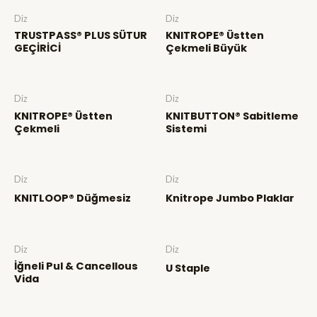
Diz
Diz
TRUSTPASS® PLUS SÜTUR
KNITROPE® Üstten
GEÇİRİCİ
Çekmeli Büyük
Diz
Diz
KNITROPE® Üstten
KNITBUTTON® Sabitleme
Çekmeli
Sistemi
Diz
Diz
KNITLOOP® Düğmesiz
Knitrope Jumbo Plaklar
Diz
Diz
İğneli Pul & Cancellous
U Staple
Vida