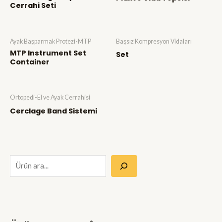
Cerrahi Seti
Ayak Başparmak Protezi-MTP
Başsız Kompresyon Vidaları
MTP Instrument Set
Set
Container
Ortopedi-El ve Ayak Cerrahisi
Cerclage Band Sistemi
A
r
a