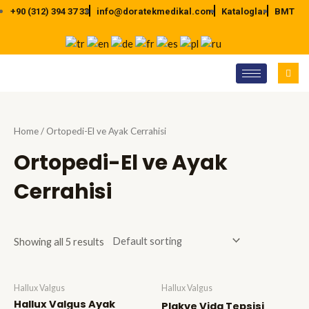
İçeriğe
+90 (312) 394 37 33
info@doratekmedikal.com
Kataloglar
BMT
atla
Home
/ Ortopedi-El ve Ayak Cerrahisi
Ortopedi-El ve Ayak
Cerrahisi
Showing all 5 results
Hallux Valgus
Hallux Valgus
Hallux Valgus Ayak
Plakve Vida Tepsisi