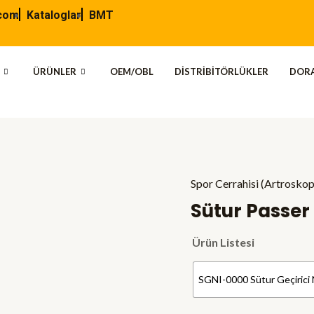
.com
Kataloglar
BMT
ÜRÜNLER
OEM/OBL
DISTRIBITÖRLÜKLER
DORA
Spor Cerrahisi (Artroskop
Sütur Passer 
Ürün Listesi
SGNI-0000 Sütur Geçirici N