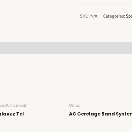
SKU:
N/A
Categories:
Spo
isi (Artroskopi)
Omuz
Kılavuz Tel
AC Cerclage Band Syste