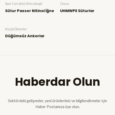
Spor Cerrahisi (Artroskopi)
Omuz
Sütur Passer Nitinol İğne
UHMWPE Süturlar
Küçük Eklemler
Düğümsüz Ankorlar
Haberdar Olun
Sektördeki gelişmeler, yeni ürünlerimiz ve bilgilendirmeler için
Haber Postamıza üye olun.