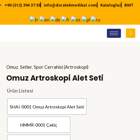
İçeriğe
+90 (312) 394 37 33
info@doratekmedikal.com
Kataloglar
BMT
atla
Omuz
,
Setler
,
Spor Cerrahisi (Artroskopi)
Omuz Artroskopi Alet Seti
Ürün Listesi
SHAI-0001 Omuz Artroskopi Alet Seti
HMMR-0001 Çekiç