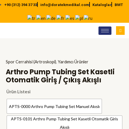
İçeriğe
+90 (312) 394 37 33
info@doratekmedikal.com
Kataloglar
BMT
atla
Spor Cerrahisi (Artroskopi)
,
Yardımcı Ürünler
Arthro Pump Tubing Set Kasetli
Otomatik Giriş / Çıkış Akışlı
Ürün Listesi
APTS-0000 Arthro Pump Tubing Set Manuel Akıslı
APTS-0101 Arthro Pump Tubing Set Kasetli Otomatik Giris
Akıslı