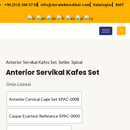
İçeriğe
+90 (312) 394 37 33
info@doratekmedikal.com
Kataloglar
BMT
atla
Anterior Servikal Kafes Set
,
Setler
,
Spinal
Anterior Servikal Kafes Set
Ürün Listesi
Anterior Cervical Cage Set SPAC-0008
Caspar Ecarteur Referance SPAC-0000