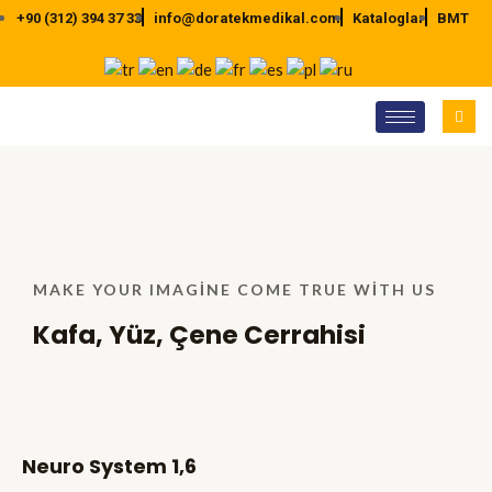
İçeriğe
+90 (312) 394 37 33
info@doratekmedikal.com
Kataloglar
BMT
atla
MAKE YOUR IMAGINE COME TRUE WITH US
Kafa, Yüz, Çene Cerrahisi
Neuro System 1,6