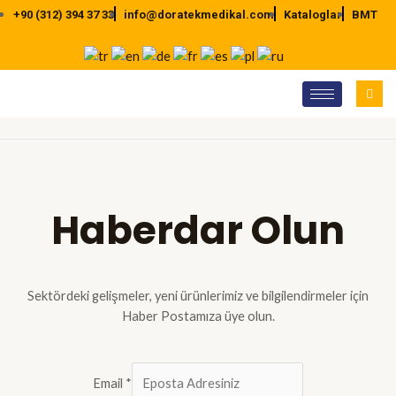
İçeriğe
+90 (312) 394 37 33
info@doratekmedikal.com
Kataloglar
BMT
atla
Haberdar Olun
Sektördeki gelişmeler, yeni ürünlerimiz ve bilgilendirmeler için
Haber Postamıza üye olun.
Email
*