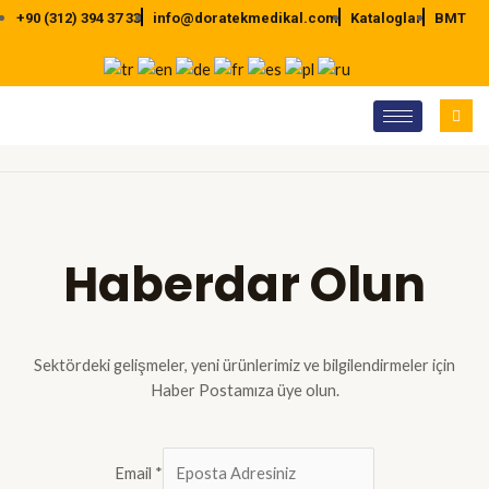
İçeriğe
+90 (312) 394 37 33
info@doratekmedikal.com
Kataloglar
BMT
atla
Haberdar Olun
Sektördeki gelişmeler, yeni ürünlerimiz ve bilgilendirmeler için
Haber Postamıza üye olun.
Email
*